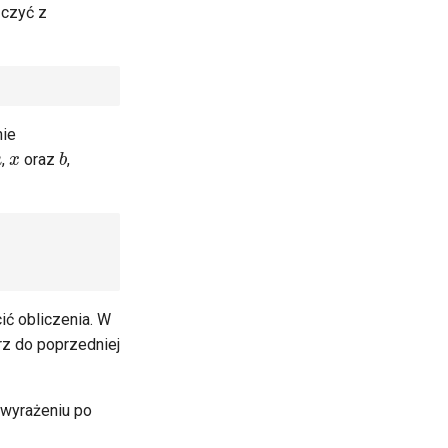
ączyć z
nie
a
x
b
,
oraz
,
ć obliczenia. W
z do poprzedniej
 wyrażeniu po