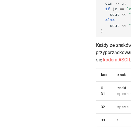
cin
>>
c
;
if
(
c
==
'
cout
<<
else
cout
<<
}
Każdy ze znakó
przyporządkowan
się
kodem ASCII
kod
znak
0-
znaki
31
specjal
32
spacja
33
!