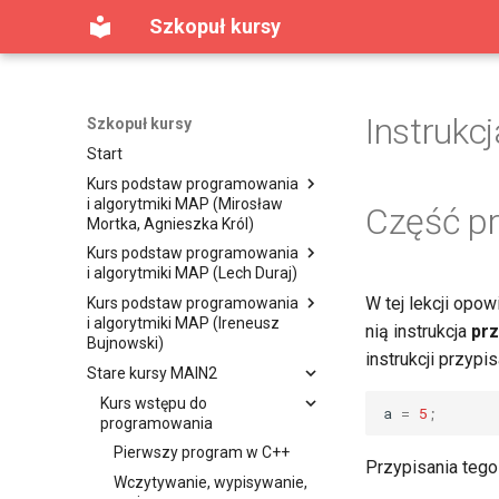
Szkopuł kursy
Instrukc
Szkopuł kursy
Start
Kurs podstaw programowania
i algorytmiki MAP (Mirosław
Część pr
Mortka, Agnieszka Król)
Kurs podstaw programowania
Lekcja 1. Pierwszy program w
i algorytmiki MAP (Lech Duraj)
C++
W tej lekcji opo
Kurs podstaw programowania
Lekcja 2. Instrukcje warunkowe
Lekcja 1. Co to jest
i algorytmiki MAP (Ireneusz
algorytmika?
nią instrukcja
prz
Lekcja 3. Pętle (Część 1)
Bujnowski)
Lekcja 2. Wstęp do
instrukcji przypis
Lekcja 4. Pętle (Część 2)
Stare kursy MAIN2
programowania
Lekcja 1. Pierwsze programy w
Lekcja 5. Tablice (Część 1)
C++
Lekcja 3. Pętle, tablice
Kurs wstępu do
a
=
5
;
Lekcja 6. Tablice (Część 2)
Lekcja 2. Instrukcje warunkowe
programowania
Lekcja 4. Pętle (Część 2),
oraz wyboru
Lekcja 7. Łańcuchy znaków
łańcuchy
Pierwszy program w C++
Przypisania tego
Lekcja 3. Instrukcje pętli while
Lekcja 8. Funkcje (Część 1)
Lekcja 5. Algorytm Euklidesa
Wczytywanie, wypisywanie,
oraz for