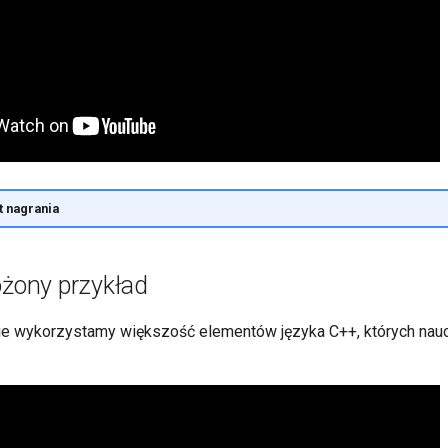
 nagrania
ożony przykład
ie wykorzystamy większość elementów języka C++, których nauc