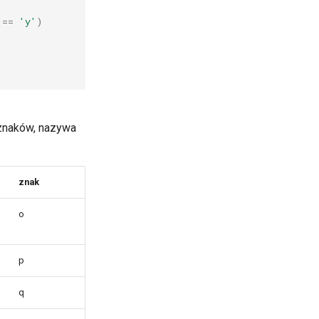
==
'y'
)
znaków, nazywa
znak
o
p
q