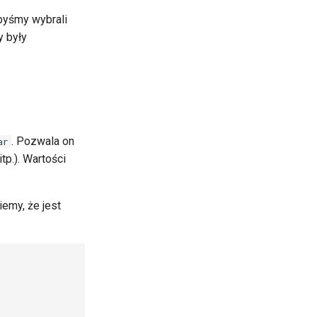
ybyśmy wybrali
y były
. Pozwala on
ar
tp.). Wartości
emy, że jest