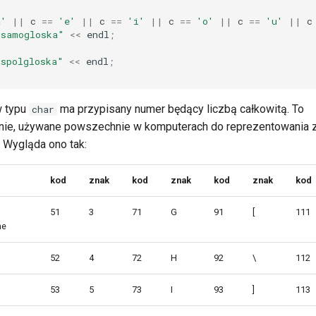
a'
||
c
==
'e'
||
c
==
'i'
||
c
==
'o'
||
c
==
'u'
||
c
"samogloska"
<<
endl
;
"spolgloska"
<<
endl
;
w typu
ma przypisany numer będący liczbą całkowitą. To
char
ie, używane powszechnie w komputerach do reprezentowania 
. Wygląda ono tak:
kod
znak
kod
znak
kod
znak
kod
51
3
71
G
91
[
111
ne
52
4
72
H
92
\
112
53
5
73
I
93
]
113