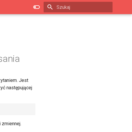
Zacznij pisać, aby szukać
sania
zytaniem. Jest
yć następującej
 zmiennej.