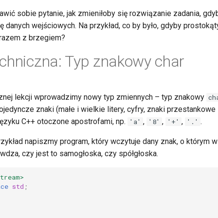
awić sobie pytanie, jak zmieniłoby się rozwiązanie zadania, gd
ję danych wejściowych. Na przykład, co by było, gdyby prostokąt
razem z brzegiem?
chniczna: Typ znakowy char
cznej lekcji wprowadzimy nowy typ zmiennych – typ znakowy
ch
dyncze znaki (małe i wielkie litery, cyfry, znaki przestankowe i
ęzyku C++ otoczone apostrofami, np.
,
,
,
.
'a'
'8'
'+'
'.'
zykład napiszmy program, który wczytuje dany znak, o którym wi
rawdza, czy jest to samogłoska, czy spółgłoska.
stream>
ace
std
;