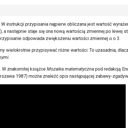
 W instrukcji przypisania najpierw obliczana jest wartość wyraże
), a następnie staje się ona nową wartością zmiennej po lewej st
a
rzypisanie odpowiada zwiększeniu wartości zmiennej
o 3.
 wielokrotnie przypisywać różne wartości. To uzasadnia, dla
nymi
.
. W znakomitej książce
Mozaika matematyczna
pod redakcją En
szawa 1987) można znaleźć opis następującej zabawy-zgadyw