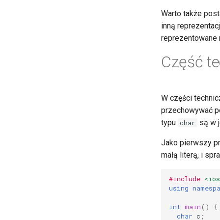
Warto także post
inną reprezentac
reprezentowane 
Część te
W części techni
przechowywać poje
typu
są w j
char
Jako pierwszy pr
małą literą, i sp
#include
<io
using
namesp
int
main
()
{
char
c
;