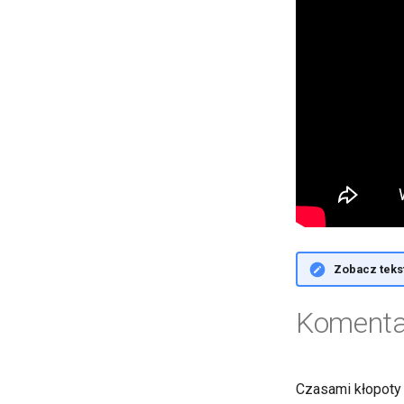
topologiczne
Zobacz tekst
Komenta
Czasami kłopoty