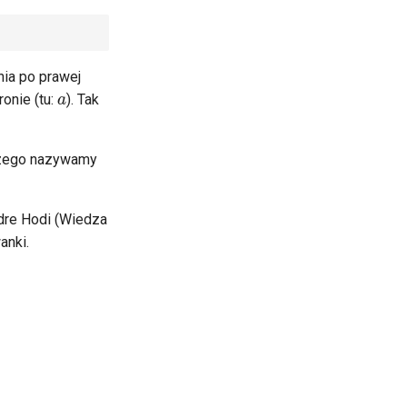
nia po prawej
a
ronie (tu:
). Tak
czego nazywamy
dre Hodi (Wiedza
anki.