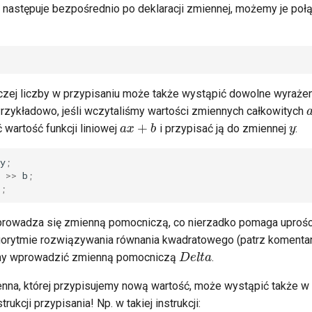
e następuje bezpośrednio po deklaracji zmiennej, możemy je poł
zej liczby w przypisaniu może także wystąpić dowolne wyraże
zykładowo, jeśli wczytaliśmy wartości zmiennych całkowitych
y
a
x
+
b
wartość funkcji liniowej
i przypisać ją do zmiennej
:
y
;
>>
b
;
b
;
rowadza się zmienną pomocniczą, co nierzadko pomaga uprości
gorytmie rozwiązywania równania kwadratowego (patrz komentar
D
e
l
t
a
śmy wprowadzić zmienną pomocniczą
.
nna, której przypisujemy nową wartość, może wystąpić także w
trukcji przypisania! Np. w takiej instrukcji: