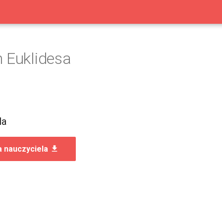
 Euklidesa
la
a nauczyciela