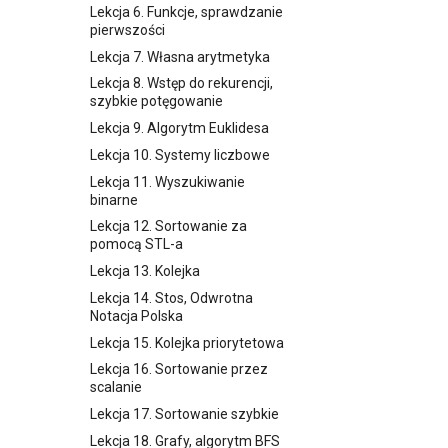
Lekcja 9. Funkcje (Część 2)
Lekcja 6. Funkcje, sprawdzanie
pierwszości
Lekcja 10. Powtórzenie
Lekcja 7. Własna arytmetyka
Lekcja 11. Rekurencja
Lekcja 8. Wstęp do rekurencji,
Lekcja 12. Sortowanie (Część
szybkie potęgowanie
1)
Lekcja 9. Algorytm Euklidesa
Lekcja 13. Sortowanie (Część
2)
Lekcja 10. Systemy liczbowe
Lekcja 14. Wyszukiwanie
Lekcja 11. Wyszukiwanie
binarne
binarne
Lekcja 15. Wyszukiwanie
Lekcja 12. Sortowanie za
binarne po wyniku
pomocą STL-a
Lekcja 16. Programowanie
Lekcja 13. Kolejka
zachłanne i dynamiczne
Lekcja 14. Stos, Odwrotna
(Część 1)
Notacja Polska
Lekcja 17. Programowanie
Lekcja 15. Kolejka priorytetowa
zachłanne i dynamiczne
(Część 2)
Lekcja 16. Sortowanie przez
scalanie
Lekcja 18. Struktury danych
(Część 1)
Lekcja 17. Sortowanie szybkie
Lekcja 19. Struktury danych
Lekcja 18. Grafy, algorytm BFS