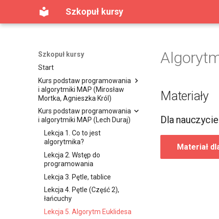
Szkopuł kursy
Algorytm
Szkopuł kursy
Start
Kurs podstaw programowania
i algorytmiki MAP (Mirosław
Materiały
Mortka, Agnieszka Król)
Kurs podstaw programowania
Lekcja 1. Pierwszy program w
Dla nauczycie
i algorytmiki MAP (Lech Duraj)
C++
Lekcja 2. Instrukcje warunkowe
Lekcja 1. Co to jest
algorytmika?
Lekcja 3. Pętle (Część 1)
Materiał dl
Lekcja 2. Wstęp do
Lekcja 4. Pętle (Część 2)
programowania
Lekcja 5. Tablice (Część 1)
Lekcja 3. Pętle, tablice
Lekcja 6. Tablice (Część 2)
Lekcja 4. Pętle (Część 2),
Lekcja 7. Łańcuchy znaków
łańcuchy
Lekcja 8. Funkcje (Część 1)
Lekcja 5. Algorytm Euklidesa