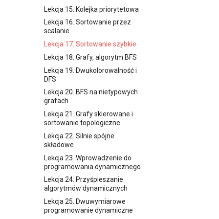
Lekcja 17. Programowanie
Lekcja 15. Kolejka priorytetowa
zachłanne i dynamiczne
(Część 2)
Lekcja 16. Sortowanie przez
scalanie
Lekcja 18. Struktury danych
(Część 1)
Lekcja 17. Sortowanie szybkie
Lekcja 19. Struktury danych
Lekcja 18. Grafy, algorytm BFS
(Część 2)
Lekcja 19. Dwukolorowalność i
Lekcja 20. Powtórzenie
DFS
Lekcja 21. Grafy (Część 1)
Lekcja 20. BFS na nietypowych
grafach
Lekcja 22. Grafy (Część 2)
Lekcja 21. Grafy skierowane i
Lekcja 23. Grafy (Część 3)
sortowanie topologiczne
Lekcja 24. Grafy (Część 4)
Lekcja 22. Silnie spójne
Lekcja 25. Drzewa
składowe
Lekcja 26. Algorytmy
Lekcja 23. Wprowadzenie do
geometryczne (Część 1)
programowania dynamicznego
Lekcja 27. Algorytmy
Lekcja 24. Przyśpieszanie
geometryczne (Część 2)
algorytmów dynamicznych
Lekcja 28. Algorytmy tekstowe
Lekcja 25. Dwuwymiarowe
(Część 1)
programowanie dynamiczne