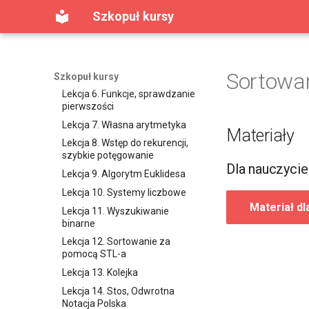
Lekcja 4. Pętle (Część 2)
programowania
Szkopuł kursy
Lekcja 5. Tablice (Część 1)
Lekcja 3. Pętle, tablice
Lekcja 6. Tablice (Część 2)
Lekcja 4. Pętle (Część 2),
Lekcja 7. Łańcuchy znaków
łańcuchy
Sortowan
Lekcja 8. Funkcje (Część 1)
Lekcja 5. Algorytm Euklidesa
Szkopuł kursy
Lekcja 9. Funkcje (Część 2)
Lekcja 6. Funkcje, sprawdzanie
pierwszości
Lekcja 10. Powtórzenie
Lekcja 7. Własna arytmetyka
Lekcja 11. Rekurencja
Materiały
Lekcja 8. Wstęp do rekurencji,
Lekcja 12. Sortowanie (Część
szybkie potęgowanie
1)
Dla nauczycie
Lekcja 9. Algorytm Euklidesa
Lekcja 13. Sortowanie (Część
2)
Lekcja 10. Systemy liczbowe
Materiał dl
Lekcja 14. Wyszukiwanie
Lekcja 11. Wyszukiwanie
binarne
binarne
Lekcja 15. Wyszukiwanie
Lekcja 12. Sortowanie za
binarne po wyniku
pomocą STL-a
Lekcja 16. Programowanie
Lekcja 13. Kolejka
zachłanne i dynamiczne
Lekcja 14. Stos, Odwrotna
(Część 1)
Notacja Polska