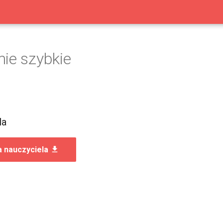
ie szybkie
la
a nauczyciela