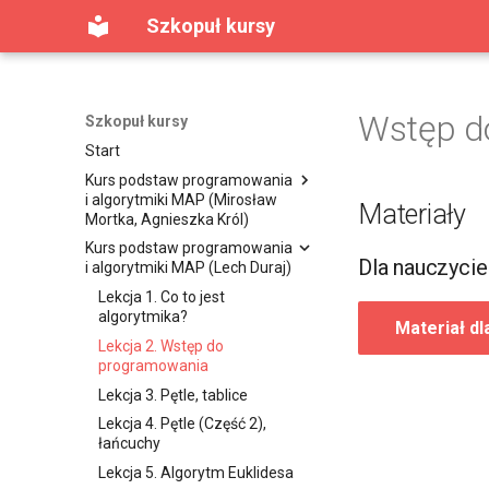
Szkopuł kursy
Wstęp d
Szkopuł kursy
Start
Kurs podstaw programowania
i algorytmiki MAP (Mirosław
Materiały
Mortka, Agnieszka Król)
Kurs podstaw programowania
Lekcja 1. Pierwszy program w
Dla nauczycie
i algorytmiki MAP (Lech Duraj)
C++
Lekcja 2. Instrukcje warunkowe
Lekcja 1. Co to jest
algorytmika?
Lekcja 3. Pętle (Część 1)
Materiał dl
Lekcja 2. Wstęp do
Lekcja 4. Pętle (Część 2)
programowania
Lekcja 5. Tablice (Część 1)
Lekcja 3. Pętle, tablice
Lekcja 6. Tablice (Część 2)
Lekcja 4. Pętle (Część 2),
Lekcja 7. Łańcuchy znaków
łańcuchy
Lekcja 8. Funkcje (Część 1)
Lekcja 5. Algorytm Euklidesa