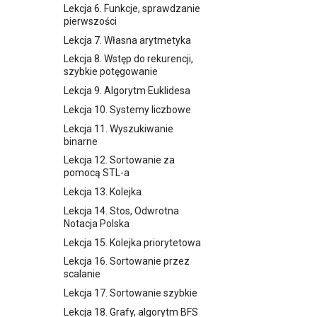
Lekcja 9. Funkcje (Część 2)
Lekcja 6. Funkcje, sprawdzanie
pierwszości
Lekcja 10. Powtórzenie
Lekcja 7. Własna arytmetyka
Lekcja 11. Rekurencja
Lekcja 8. Wstęp do rekurencji,
Lekcja 12. Sortowanie (Część
szybkie potęgowanie
1)
Lekcja 9. Algorytm Euklidesa
Lekcja 13. Sortowanie (Część
2)
Lekcja 10. Systemy liczbowe
Lekcja 14. Wyszukiwanie
Lekcja 11. Wyszukiwanie
binarne
binarne
Lekcja 15. Wyszukiwanie
Lekcja 12. Sortowanie za
binarne po wyniku
pomocą STL-a
Lekcja 16. Programowanie
Lekcja 13. Kolejka
zachłanne i dynamiczne
Lekcja 14. Stos, Odwrotna
(Część 1)
Notacja Polska
Lekcja 17. Programowanie
Lekcja 15. Kolejka priorytetowa
zachłanne i dynamiczne
(Część 2)
Lekcja 16. Sortowanie przez
scalanie
Lekcja 18. Struktury danych
(Część 1)
Lekcja 17. Sortowanie szybkie
Lekcja 19. Struktury danych
Lekcja 18. Grafy, algorytm BFS