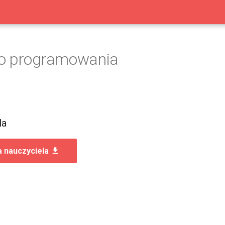
o programowania
la
a nauczyciela