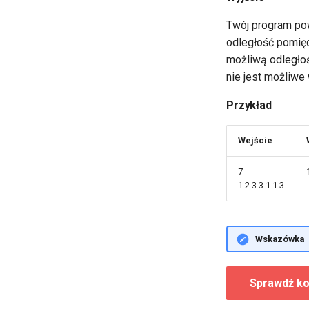
Twój program pow
odległość pomię
możliwą odległo
nie jest możliwe
Przykład
Wejście
7
1 2 3 3 1 1 3
Wskazówka
Sprawdź ko