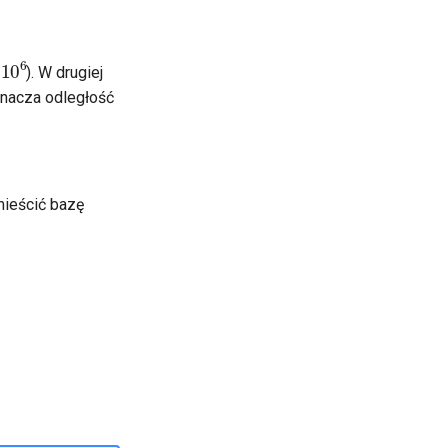
0
6
). W drugiej
nacza odległość
mieścić bazę