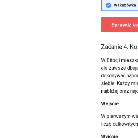
FIND-UNION
Wskazówka
Lekcja 27. Kolejka priorytetowa
Lekcja 28. Grafy – rodzaje i
podstawowe własności, BFS
Sprawdź ko
Lekcja 29. Grafy – DFS, drzewo
przeszukiwania DFS
Lekcja 30. Spójność grafu,
Zadanie 4. K
spójne składowe, sortowanie
topologiczne
W Bitocji mieszk
ale zawsze dbają 
dokonywać napra
siebie. Każdy mi
najbliżej oraz naj
Wejście
W pierwszym wier
liczb całkowityc
Wyjście