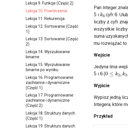
Lekcja 9. Funkcje (Część 2)
Pan Integer znal
5
6
k
6
Lekcja 10. Powtórzenie
i
cyfr
. Ulu
Lekcja 11. Rekurencja
liczby z cyfr zna
Lekcja 12. Sortowanie (Część
wszystkie liczby
1)
suma uzyskanych 
Lekcja 13. Sortowanie (Część
mu rozwiązać to 
2)
Lekcja 14. Wyszukiwanie
Wejście
binarne
Lekcja 15. Wyszukiwanie
Jedyna linia wejś
5
6
0
≤
k
2
,
k
3
binarne po wyniku
i
(
Lekcja 16. Programowanie
zachłanne i dynamiczne
Wyjście
(Część 1)
Lekcja 17. Programowanie
Wypisz jedną lic
zachłanne i dynamiczne
Integera, które 
(Część 2)
Lekcja 18. Struktury danych
Przykład
(Część 1)
Lekcja 19. Struktury danych