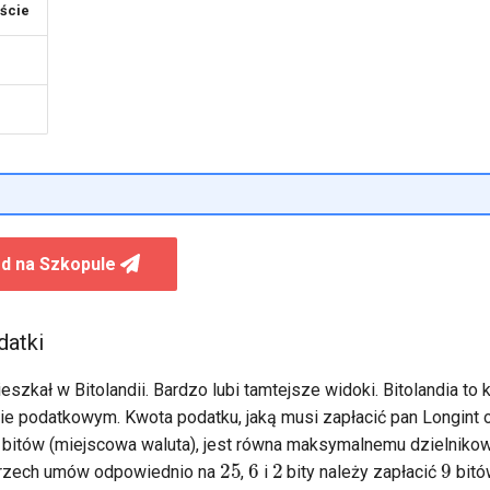
ście
d na Szkopule
datki
szkał w Bitolandii. Bardzo lubi tamtejsze widoki. Bitolandia to k
e podatkowym. Kwota podatku, jaką musi zapłacić pan Longint
bitów (miejscowa waluta), jest równa maksymalnemu dzielnik
25
6
2
9
 trzech umów odpowiednio na
,
i
bity należy zapłacić
bitó
3
6
1
2