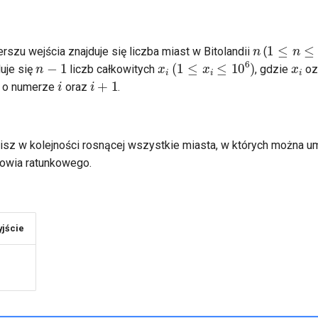
n
1
≤
n
≤
1
szu wejścia znajduje się liczba miast w Bitolandii
(
x
i
x
i
n
−
1
(
1
≤
x
i
≤
10
6
)
duje się
liczb całkowitych
, gdzie
oz
i
i
+
1
i o numerze
oraz
.
ypisz w kolejności rosnącej wszystkie miasta, w których można u
towia ratunkowego.
jście