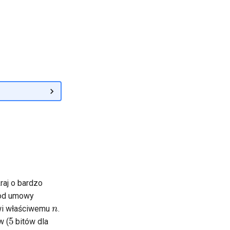
raj o bardzo
 od umowy
n
owi właściwemu
.
5
w (
bitów dla