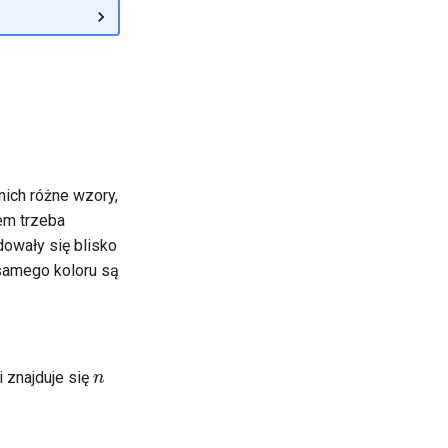
ich różne wzory,
sem trzeba
owały się blisko
 samego koloru są
n
ii znajduje się