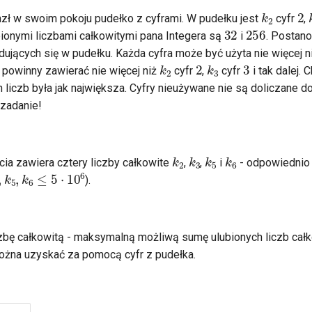
2
k
2
azł w swoim pokoju pudełko z cyframi. W pudełku jest
cyfr
,
32
256
bionymi liczbami całkowitymi pana Integera są
i
. Postano
jdujących się w pudełku. Każda cyfra może być użyta nie więcej ni
3
2
k
2
k
3
 powinny zawierać nie więcej niż
cyfr
,
cyfr
i tak dalej. 
liczb była jak największa. Cyfry nieużywane nie są doliczane 
zadanie!
k
2
k
3
k
5
k
6
cia zawiera cztery liczby całkowite
,
,
i
- odpowiednio 
,
k
5
,
k
6
≤
5
·
10
6
).
zbę całkowitą - maksymalną możliwą sumę ulubionych liczb cał
można uzyskać za pomocą cyfr z pudełka.