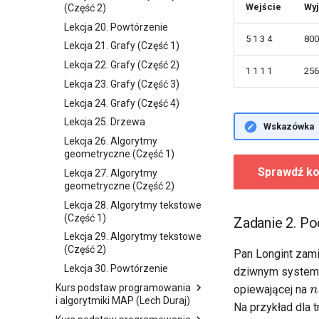
Wejście
Wyj
(Część 2)
Lekcja 20. Powtórzenie
5 1 3 4
800
Lekcja 21. Grafy (Część 1)
Lekcja 22. Grafy (Część 2)
1 1 1 1
256
Lekcja 23. Grafy (Część 3)
Lekcja 24. Grafy (Część 4)
Lekcja 25. Drzewa
Wskazówka
Lekcja 26. Algorytmy
geometryczne (Część 1)
Sprawdź ko
Lekcja 27. Algorytmy
geometryczne (Część 2)
Lekcja 28. Algorytmy tekstowe
(Część 1)
Zadanie 2. Po
Lekcja 29. Algorytmy tekstowe
(Część 2)
Pan Longint zamie
Lekcja 30. Powtórzenie
dziwnym systemi
n
Kurs podstaw programowania
opiewającej na
i algorytmiki MAP (Lech Duraj)
Na przykład dla
25