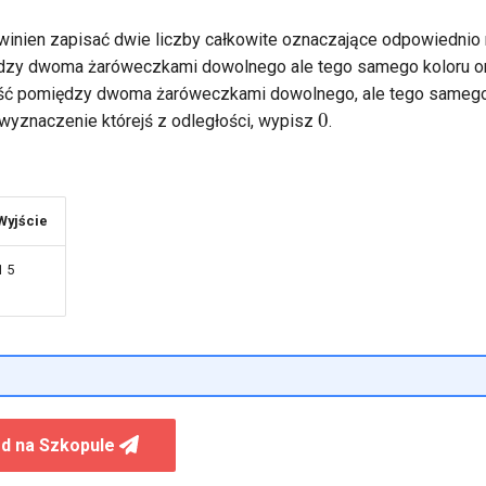
inien zapisać dwie liczby całkowite oznaczające odpowiednio 
dzy dwoma żaróweczkami dowolnego ale tego samego koloru o
ść pomiędzy dwoma żaróweczkami dowolnego, ale tego samego 
0
 wyznaczenie którejś z odległości, wypisz
.
Wyjście
1 5
d na Szkopule