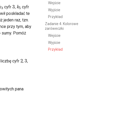
3
k
3
k
5
Wejście
cyfr
,
cyfr
Wyjście
wił poskładać te
Przykład
ż jeden raz, tzn.
Zadanie 4. Kolorowe
Chce przy tym, aby
żaróweczki
do sumy. Pomóż
Wejście
Wyjście
Przykład
3
2
liczbę cyfr
,
,
kowitych pana