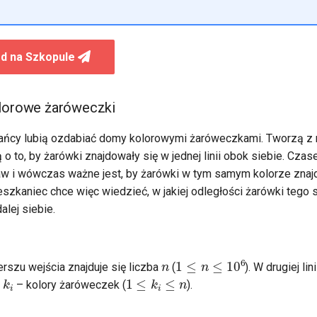
d na Szkopule
olorowe żaróweczki
ańcy lubią ozdabiać domy kolorowymi żaróweczkami. Tworzą z n
o to, by żarówki znajdowały się w jednej linii obok siebie. Cza
w i wówczas ważne jest, by żarówki w tym samym kolorze znajd
eszkaniec chce więc wiedzieć, w jakiej odległości żarówki tego
dalej siebie.
n
1
≤
n
≤
10
6
szu wejścia znajduje się liczba
(
). W drugiej lin
k
i
1
≤
k
i
≤
n
h
– kolory żaróweczek (
).