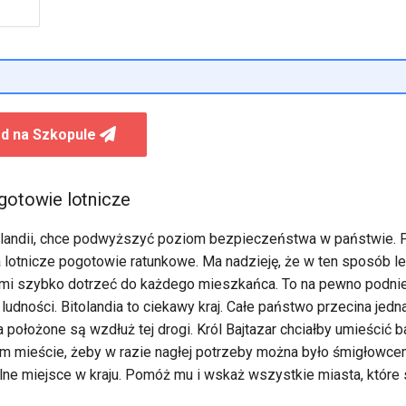
d na Szkopule
gotowie lotnicze
itolandii, chce podwyższyć poziom bezpieczeństwa w państwie. 
 lotnicze pogotowie ratunkowe. Ma nadzieję, że w ten sposób l
mi szybko dotrzeć do każdego mieszkańca. To na pewno podni
udności. Bitolandia to ciekawy kraj. Całe państwo przecina jedna
 położone są wzdłuż tej drogi. Król Bajtazar chciałby umieścić 
m mieście, żeby w razie nagłej potrzeby można było śmigłowcem
ne miejsce w kraju. Pomóż mu i wskaż wszystkie miasta, które 