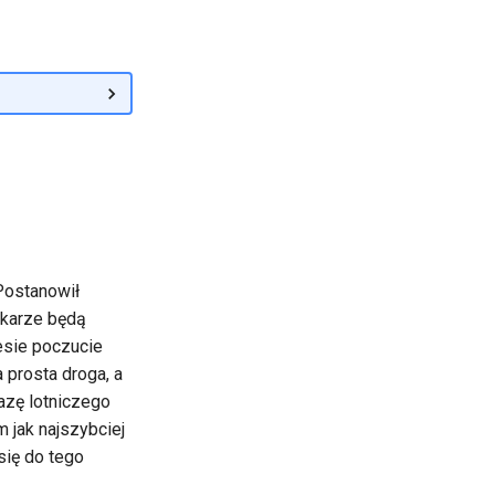
Postanowił
ekarze będą
esie poczucie
 prosta droga, a
bazę lotniczego
 jak najszybciej
się do tego