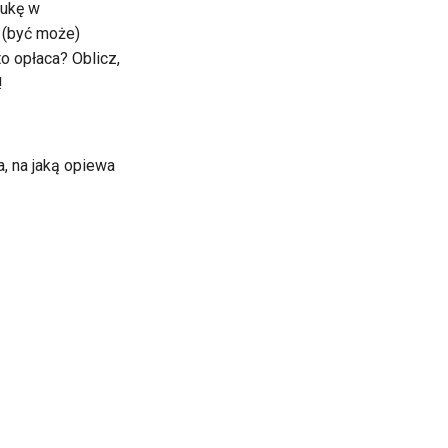
lukę w
 (być może)
o opłaca? Oblicz,
!
a, na jaką opiewa