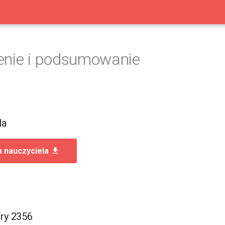
enie i podsumowanie
la
a nauczyciela
fry 2356