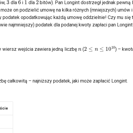
ów,
dla
i
dla
bitów). Pan Longint dostrzegł jednak pewną 
 może on podzielić umowę na kilka różnych (mniejszych) umów i
y podatek opodatkowując każdą umowę oddzielnie! Czy mu się t
iwie najmniejszy) podatek dla podanej kwoty zapłaci pan Longint
n
2
≤
n
≤
10
10
y wiersz wejścia zawiera jedną liczbę
(
) – kwot
bę całkowitą – najniższy podatek, jaki może zapłacić Longint.
ście