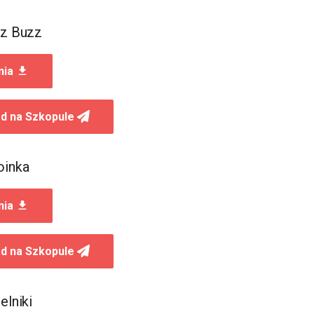
zz Buzz
nia
d na Szkopule
oinka
nia
d na Szkopule
elniki