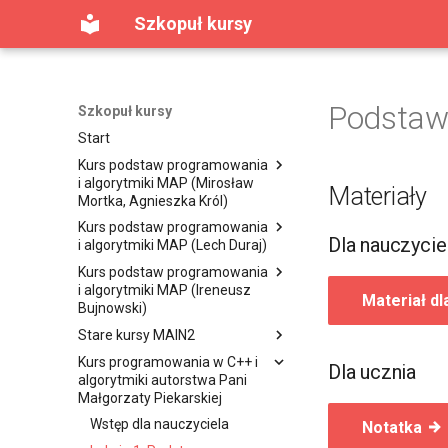
Szkopuł kursy
Podstaw
Szkopuł kursy
Start
Kurs podstaw programowania
i algorytmiki MAP (Mirosław
Materiały
Mortka, Agnieszka Król)
Kurs podstaw programowania
Lekcja 1. Pierwszy program w
Dla nauczycie
i algorytmiki MAP (Lech Duraj)
C++
Kurs podstaw programowania
Lekcja 2. Instrukcje warunkowe
Lekcja 1. Co to jest
i algorytmiki MAP (Ireneusz
algorytmika?
Lekcja 3. Pętle (Część 1)
Materiał dl
Bujnowski)
Lekcja 2. Wstęp do
Lekcja 4. Pętle (Część 2)
Stare kursy MAIN2
programowania
Lekcja 1. Pierwsze programy w
Lekcja 5. Tablice (Część 1)
C++
Kurs programowania w C++ i
Lekcja 3. Pętle, tablice
Kurs wstępu do
Dla ucznia
Lekcja 6. Tablice (Część 2)
algorytmiki autorstwa Pani
Lekcja 2. Instrukcje warunkowe
programowania
Lekcja 4. Pętle (Część 2),
Małgorzaty Piekarskiej
oraz wyboru
Lekcja 7. Łańcuchy znaków
łańcuchy
Kurs podstaw algorytmiki
Pierwszy program w C++
Lekcja 3. Instrukcje pętli while
Wstęp dla nauczyciela
Notatka
Lekcja 8. Funkcje (Część 1)
Lekcja 5. Algorytm Euklidesa
Zadania PWN
Wczytywanie, wypisywanie,
Początek – wyszukiwanie
oraz for