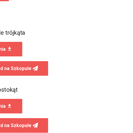
e trójkąta
nia
d na Szkopule
ostokąt
nia
d na Szkopule