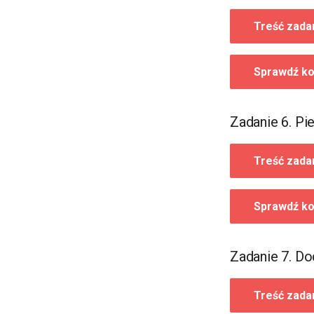
PRE-, IN- oraz POST- order
Treść zada
Lekcja 22. Kopiec binarny –
sortowanie przez kopcowanie
Lekcja 23. Drzewa binarne
Sprawdź ko
implementowane w tablicach
Lekcja 24. Drzewo
przedziałowe
implementowane w tablicy
Zadanie 6. P
Lekcja 25. Zaawansowane
struktury danych w STL – set,
multiset, mapa
Treść zada
Lekcja 26. Zbiory rozłączne –
FIND-UNION
Sprawdź ko
Lekcja 27. Kolejka priorytetowa
Lekcja 28. Grafy – rodzaje i
podstawowe własności, BFS
Zadanie 7. D
Lekcja 29. Grafy – DFS, drzewo
przeszukiwania DFS
Lekcja 30. Spójność grafu,
Treść zada
spójne składowe, sortowanie