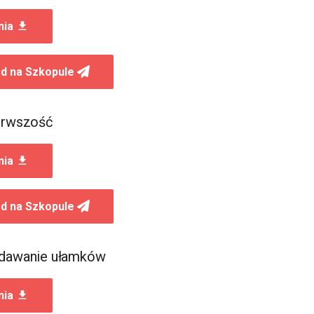
nia
d na Szkopule
ierwszość
nia
d na Szkopule
odawanie ułamków
nia