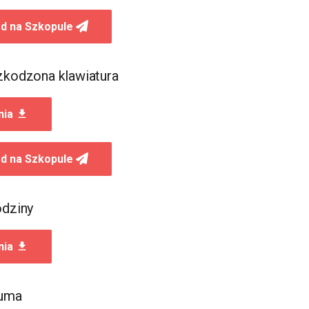
d na Szkopule
zkodzona klawiatura
nia
d na Szkopule
odziny
nia
Suma